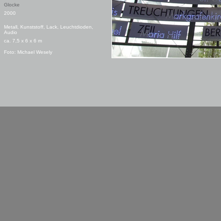
Glocke
2000
Metall, Kunststoff, Lack, Leuchtdioden,
Audio
ca. 7,5 x 6 x 6 m
Foto: Michael Wesely